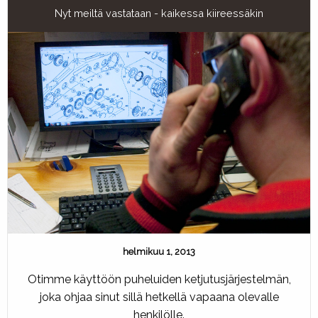
Nyt meiltä vastataan - kaikessa kiireessäkin
helmikuu 1, 2013
Otimme käyttöön puheluiden ketjutusjärjestelmän,
joka ohjaa sinut sillä hetkellä vapaana olevalle
henkilölle.