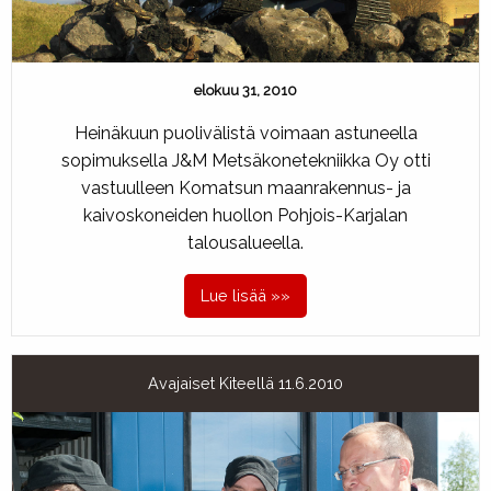
elokuu 31, 2010
Heinäkuun puolivälistä voimaan astuneella
sopimuksella J&M Metsäkonetekniikka Oy otti
vastuulleen Komatsun maanrakennus- ja
kaivoskoneiden huollon Pohjois-Karjalan
talousalueella.
Lue lisää »»
Avajaiset Kiteellä 11.6.2010