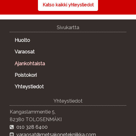
Katso kaikki yhteystiedot
Sivukartta
Huolto
Varaosat
Ajankohtaista
Poistokori
Yhteystiedot
Yhteystiedot
Kangaslammentie 5,
82380 TOLOSENMÄKI
010 328 6400
varaosat@metsakonetekniikka.com